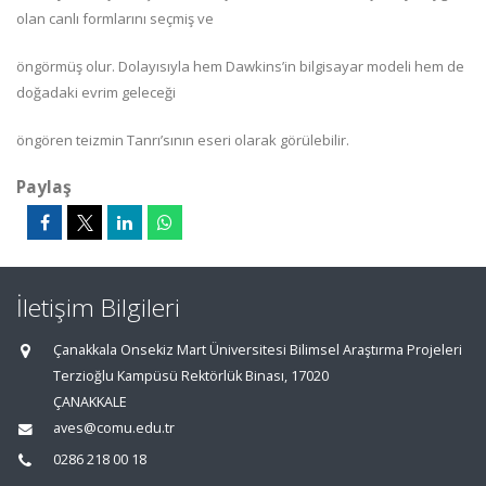
olan canlı formlarını seçmiş ve
öngörmüş olur. Dolayısıyla hem Dawkins’in bilgisayar modeli hem de
doğadaki evrim geleceği
öngören teizmin Tanrı’sının eseri olarak görülebilir.
Paylaş
İletişim Bilgileri
Çanakkala Onsekiz Mart Üniversitesi Bilimsel Araştırma Projeleri
Terzioğlu Kampüsü Rektörlük Binası, 17020
ÇANAKKALE
aves@comu.edu.tr
0286 218 00 18