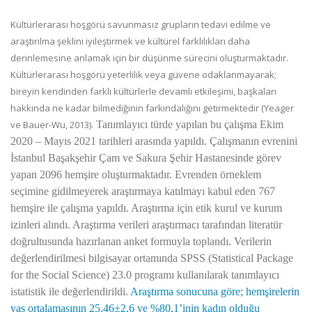
Kültürlerarası hoşgörü savunmasız grupların tedavi edilme ve
araştırılma şeklini iyileştirmek ve kültürel farklılıkları daha
derinlemesine anlamak için bir düşünme sürecini oluşturmaktadır.
Kültürlerarası hoşgörü yeterlilik veya güvene odaklanmayarak;
bireyin kendinden farklı kültürlerle devamlı etkileşimi, başkaları
hakkında ne kadar bilmediğinin farkındalığını getirmektedir (Yeager
ve Bauer-Wu, 2013).
Tanımlayıcı türde yapılan bu çalışma Ekim
2020 – Mayıs 2021 tarihleri arasında yapıldı.
Çalışmanın evrenini
İstanbul Başakşehir Çam ve Sakura Şehir Hastanesinde görev
yapan 2096 hemşire oluşturmaktadır. Evrenden örneklem
seçimine gidilmeyerek araştırmaya katılmayı kabul eden 767
hemşire ile çalışma yapıldı. Araştırma için etik kurul ve kurum
izinleri alındı. Araştırma verileri araştırmacı tarafından literatür
doğrultusunda hazırlanan anket formuyla toplandı. Verilerin
değerlendirilmesi bilgisayar ortamında SPSS (Statistical Package
for the Social Science) 23.0 programı kullanılarak tanımlayıcı
istatistik ile değerlendirildi.
Araştırma sonucuna göre; hemşirelerin
yaş ortalamasının 25,46±2,6 ve %80,1’inin kadın olduğu