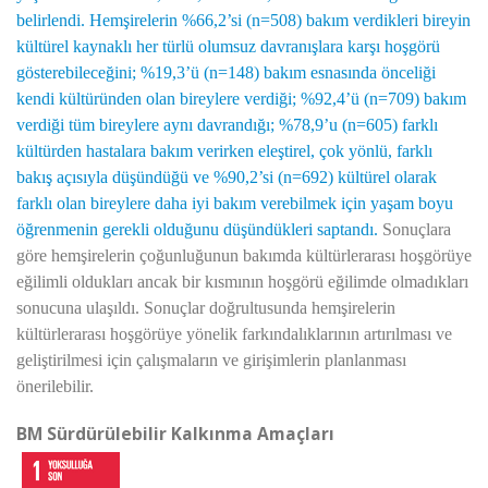
belirlendi. Hemşirelerin %66,2’si (n=508) bakım verdikleri bireyin
kültürel kaynaklı her türlü olumsuz davranışlara karşı hoşgörü
gösterebileceğini; %19,3’ü (n=148) bakım esnasında önceliği
kendi kültüründen olan bireylere verdiği; %92,4’ü (n=709) bakım
verdiği tüm bireylere aynı davrandığı; %78,9’u (n=605) farklı
kültürden hastalara bakım verirken eleştirel, çok yönlü, farklı
bakış açısıyla düşündüğü
ve %90,2’si (n=692)
kültürel olarak
farklı olan bireylere daha iyi bakım verebilmek için yaşam boyu
öğrenmenin gerekli olduğunu düşündükleri saptandı.
Sonuçlara
göre hemşirelerin çoğunluğunun bakımda kültürlerarası hoşgörüye
eğilimli oldukları ancak bir kısmının hoşgörü eğilimde olmadıkları
sonucuna ulaşıldı. Sonuçlar doğrultusunda hemşirelerin
kültürlerarası hoşgörüye yönelik farkındalıklarının artırılması ve
geliştirilmesi için çalışmaların ve girişimlerin planlanması
önerilebilir.
BM Sürdürülebilir Kalkınma Amaçları