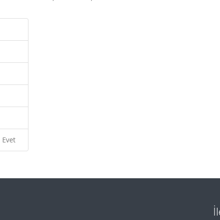
Evet
İ