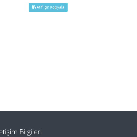
Atıf İçin Kopyala
letişim Bilgileri