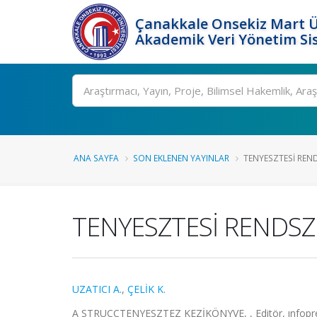
Çanakkale Onsekiz Mart Ü
Akademik Veri Yönetim Si
Ara
ANA SAYFA
SON EKLENEN YAYINLAR
TENYESZTESİ REN
TENYESZTESİ RENDS
UZATICI A.
,
ÇELİK K.
A STRUCCTENYESZTEZ KEZİKÖNYVE, , Editör, ınfopres