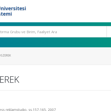
niversitesi
stemi
DSZEREK
ZEREK
s reklamstudıo, ss.157-165, 2007