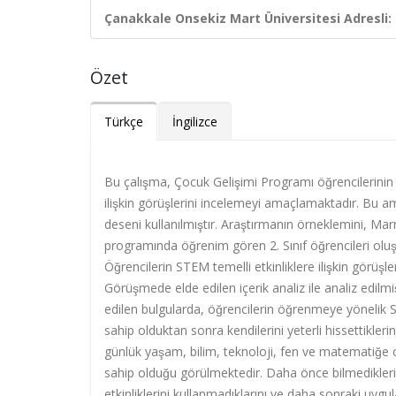
Çanakkale Onsekiz Mart Üniversitesi Adresli:
Özet
Türkçe
İngilizce
Bu çalışma, Ç
ocuk G
elişimi
P
rogramı öğrencilerini
ilişkin görüş
le
rini incelemeyi amaçlamaktadır. Bu am
deseni kullanılmıştır. Araştırmanın örneklemi
ni, Ma
pr
og
ramında öğrenim gören 2
. S
ınıf öğrencileri ol
Öğrencilerin STEM temelli etkinliklere ilişkin görüşl
Görüşmede eld
e
edilen içerik analiz
ile
analiz edilmis
edilen bulgularda,
öğrencilerin öğrenmeye yönelik
sahip olduktan sonra kendilerini yeterli hissettikle
günlük yaşam, bilim, teknoloji, fen ve matematiğe 
sahip olduğu görülmektedir
. D
aha önce bilmedikler
etkinliklerini kullanmadıklarını ve daha sonraki uygu