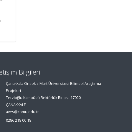
ı
letişim Bilgileri
Çanakkala Onsekiz Mart Üniversitesi Bilimsel Araştırma
Projeleri
Terzioğlu Kampüsü Rektörlük Binası, 17020
ÇANAKKALE
aves@comu.edu.tr
0286 218 00 18