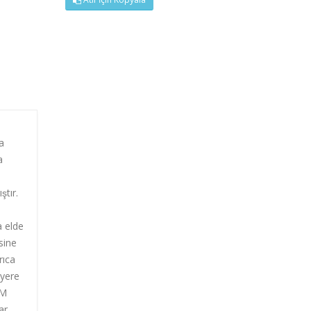
a
a
̧tır.
da
elde
isine
rıca
 yere
EM
ar