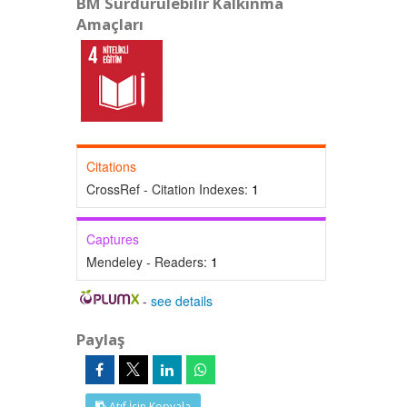
BM Sürdürülebilir Kalkınma
Amaçları
Citations
CrossRef - Citation Indexes:
1
Captures
Mendeley - Readers:
1
-
see details
Paylaş
Atıf İçin Kopyala