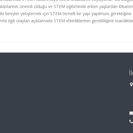
lanlarının önemli olduğu ve STEM eğitiminde erken yaşlardan itibaren
ibi bireyler yetiştirmek için STEM temelli bir yapı yapılması gerektiğine
amla ilgili olayları açıklama
da STEM
etkinliklerinin gerekliliğine inandıklar
İ