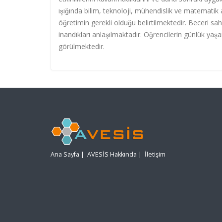
ışığında bilim, teknoloji, mühendi
sli
k ve matematik a
öğretimin gerekli olduğu belirtilmektedir. Beceri sah
inandıkları anlaşılmaktadır. Öğrencilerin
g
ünlük yaş
görülmektedir.
Ana Sayfa
|
AVESİS Hakkında
|
İletişim