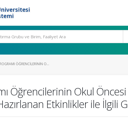
niversitesi
stemi
ROGRAMI ÖĞRENCILERININ O...
mı Öğrencilerinin Okul Önces
ırlanan Etkinlikler ile İlgili 