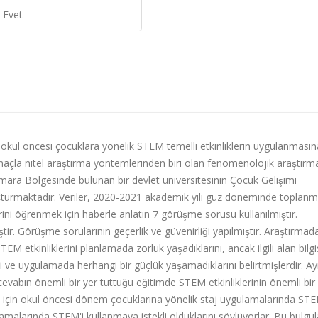
Evet
n okul öncesi çocuklara yönelik STEM temelli
etkinliklerin uy
gulanmasın
açla nitel araştırma yöntemlerinden biri olan fenomenolojik araştırm
rmara
Bölgesinde bulunan bir
devlet
üniver
sitesinin
Çocuk Gelişimi
uşturmaktadır.
Veriler, 2020-2021 akademik
yılı güz döneminde toplanmıs
erini öğrenmek için haberle anlatın 7 görüşme sorusu kullanılmıştır.
̧tir. Görüşme sorularının geçerlik ve güvenirliği yapılmıştır. Araştırma
 STEM etkinliklerini planlamada zorluk yaşadıklarını,
ancak ilgili alan bilg
rini ve uygulamada herhangi bir
güçlük yaşamadıklarını belirtmişlerdir. Ay
cevabın önemli bir yer tuttuğu eğitimde STEM etkinliklerinin önemli bir
i için okul öncesi dönem çocuklarına yönelik staj uygulamalarında ST
lamalarında STEM'i kullanmaya istekli olduklarını söylüyorlar. Bu bulgul