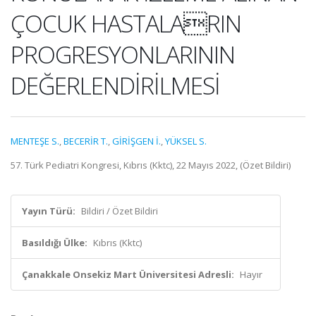
ÇOCUK HASTALARIN
PROGRESYONLARININ
DEĞERLENDİRİLMESİ
MENTEŞE S.
,
BECERİR T.
,
GİRİŞGEN İ.
,
YÜKSEL S.
57. Türk Pediatri Kongresi, Kıbrıs (Kktc), 22 Mayıs 2022, (Özet Bildiri)
Yayın Türü:
Bildiri / Özet Bildiri
Basıldığı Ülke:
Kıbrıs (Kktc)
Çanakkale Onsekiz Mart Üniversitesi Adresli:
Hayır