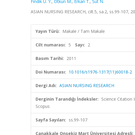
Findik U. Y.
,
Otkun M.
,
Erkan T.
,
Sut N.
ASIAN NURSING RESEARCH, cilt.5, sa.2, ss.99-107, 2
Yayın Türü:
Makale / Tam Makale
Cilt numarası:
5
Sayı:
2
Basım Tarihi:
2011
Doi Numarası:
10.1016/s1976-1317(11)60018-2
Dergi Adı:
ASIAN NURSING RESEARCH
Derginin Tarandığı İndeksler:
Science Citation
Scopus
Sayfa Sayıları:
ss.99-107
Çanakkale Onsekiz Mart Üniversitesi Adresli: