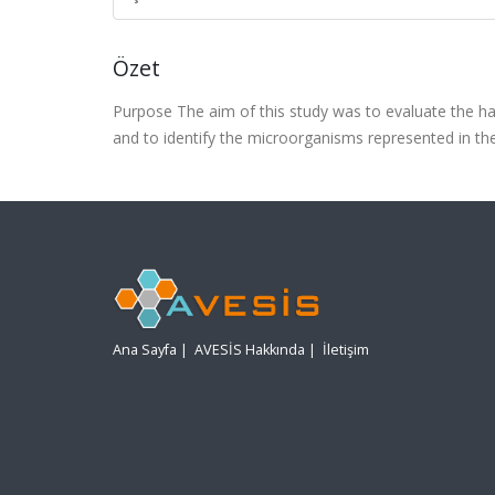
Özet
Purpose The aim of this study was to evaluate the h
and to identify the microorganisms represented in the
Ana Sayfa
|
AVESİS Hakkında
|
İletişim