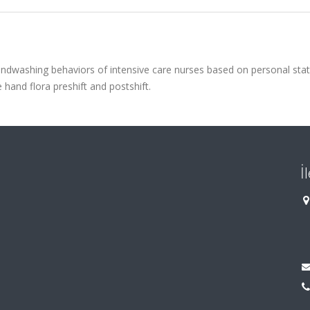
andwashing behaviors of intensive care nurses based on personal sta
 hand flora preshift and postshift.
İ