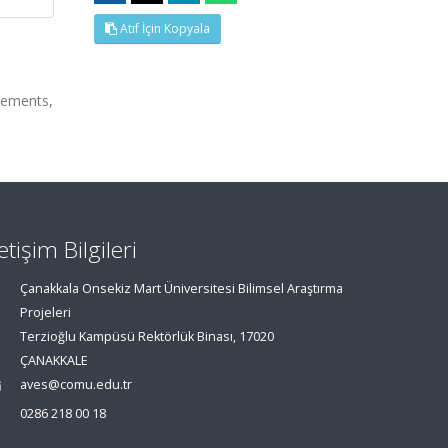
Atıf İçin Kopyala
tements,
letişim Bilgileri
Çanakkala Onsekiz Mart Üniversitesi Bilimsel Araştırma
Projeleri
Terzioğlu Kampüsü Rektörlük Binası, 17020
ÇANAKKALE
aves@comu.edu.tr
0286 218 00 18