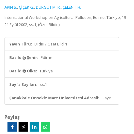
ARIN S.
,
ÇİÇEK G.
,
DURGUT M. R.
,
ÇELEN İ. H.
International Workshop on Agricultural Pollution, Edirne, Türkiye, 19 -
21 Eylül 2002, ss.1, (Özet Bildiri)
Yayın Türü:
Bildiri / Özet Bildiri
Basıldığı Şehir:
Edirne
Basıldığı Ülke:
Türkiye
Sayfa Sayıları:
ss.1
Çanakkale Onsekiz Mart Üniversitesi Adresli:
Hayır
Paylaş