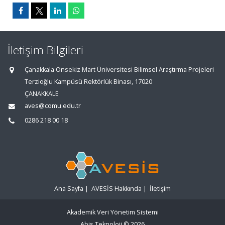
İletişim Bilgileri
Çanakkala Onsekiz Mart Üniversitesi Bilimsel Araştırma Projeleri
Terzioğlu Kampüsü Rektörlük Binası, 17020
ÇANAKKALE
aves@comu.edu.tr
0286 218 00 18
Ana Sayfa
|
AVESİS Hakkında
|
İletişim
Akademik Veri Yönetim Sistemi
Abis Teknoloji
© 2026