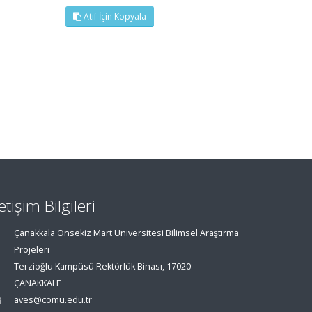
Atıf İçin Kopyala
letişim Bilgileri
Çanakkala Onsekiz Mart Üniversitesi Bilimsel Araştırma
Projeleri
Terzioğlu Kampüsü Rektörlük Binası, 17020
ÇANAKKALE
aves@comu.edu.tr