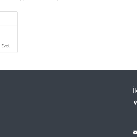
Evet
İ