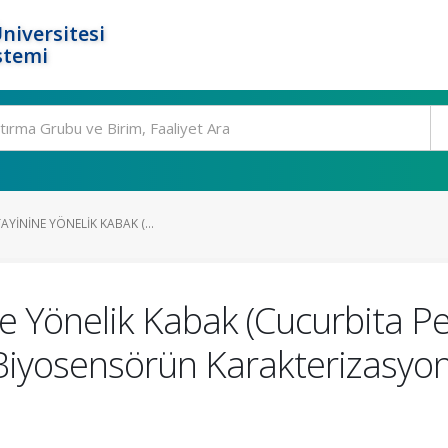
niversitesi
stemi
AYININE YÖNELIK KABAK (...
ne Yönelik Kabak (Cucurbita P
Biyosensörün Karakterizasyon