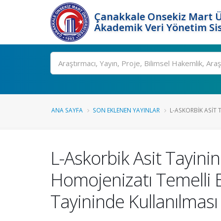
Çanakkale Onsekiz Mart Ü
Akademik Veri Yönetim Si
Ara
ANA SAYFA
SON EKLENEN YAYINLAR
L-ASKORBIK ASIT T
L-Askorbik Asit Tayini
Homojenizatı Temelli 
Tayininde Kullanılması