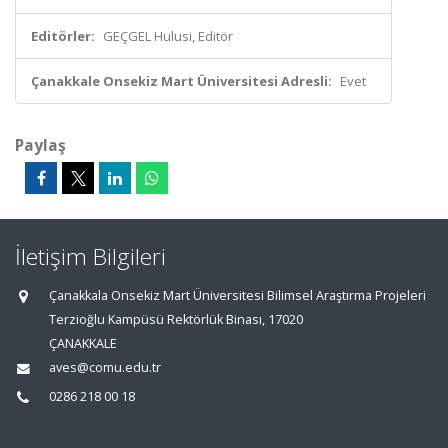
Editörler:
GEÇGEL Hulusi, Editör
Çanakkale Onsekiz Mart Üniversitesi Adresli:
Evet
Paylaş
İletişim Bilgileri
Çanakkala Onsekiz Mart Üniversitesi Bilimsel Araştırma Projeleri
Terzioğlu Kampüsü Rektörlük Binası, 17020
ÇANAKKALE
aves@comu.edu.tr
0286 218 00 18