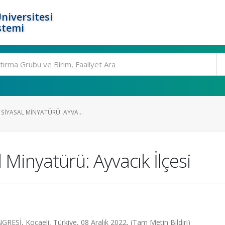
niversitesi
stemi
 SIYASAL MINYATÜRÜ: AYVA...
l Minyatürü: Ayvacık İlçesi
 Kocaeli, Türkiye, 08 Aralık 2022, (Tam Metin Bildiri)