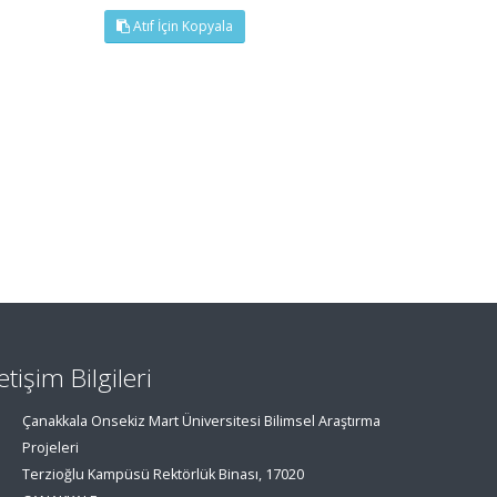
Atıf İçin Kopyala
letişim Bilgileri
Çanakkala Onsekiz Mart Üniversitesi Bilimsel Araştırma
Projeleri
Terzioğlu Kampüsü Rektörlük Binası, 17020