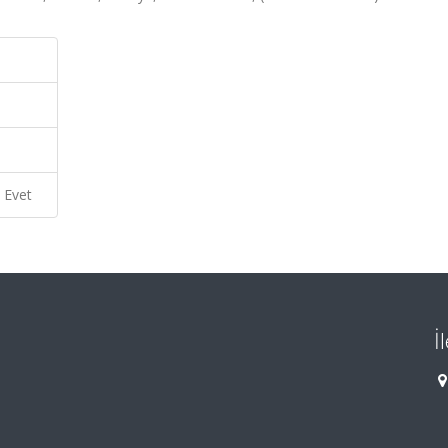
Evet
İ