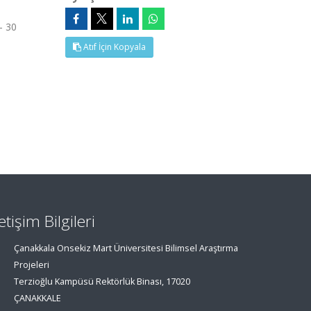
- 30
Atıf İçin Kopyala
letişim Bilgileri
Çanakkala Onsekiz Mart Üniversitesi Bilimsel Araştırma
Projeleri
Terzioğlu Kampüsü Rektörlük Binası, 17020
ÇANAKKALE