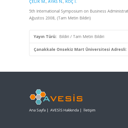
ÇELİK M.
,
AYAS N.
,
KOÇ İ.
5th International Symposium on Business Administrat
Ağustos 2008, (Tam Metin Bildiri)
Yayın Türü:
Bildiri / Tam Metin Bildiri
Çanakkale Onsekiz Mart Üniversitesi Adresli:
Ana Sayfa
|
AVESİS Hakkında
|
İletişim