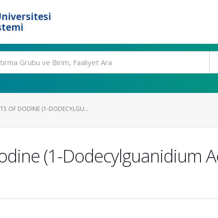
niversitesi
stemi
TS OF DODINE (1-DODECYLGU...
Dodine (1-Dodecylguanidium Ac