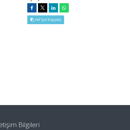
Atıf İçin Kopyala
letişim Bilgileri