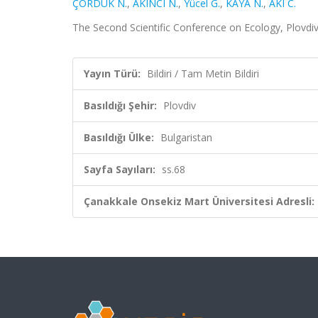
ÇÖRDÜK N.
,
AKINCI N.
,
Yücel G.
,
KAYA N.
,
AKI C.
The Second Scientific Conference on Ecology, Plovdiv,
Yayın Türü:
Bildiri / Tam Metin Bildiri
Basıldığı Şehir:
Plovdiv
Basıldığı Ülke:
Bulgaristan
Sayfa Sayıları:
ss.68
Çanakkale Onsekiz Mart Üniversitesi Adresli: