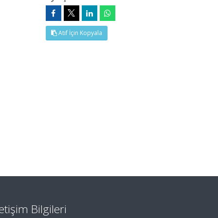
Atıf İçin Kopyala
letişim Bilgileri