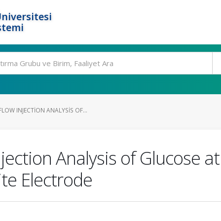
niversitesi
stemi
LOW INJECTION ANALYSIS OF...
ection Analysis of Glucose at
te Electrode