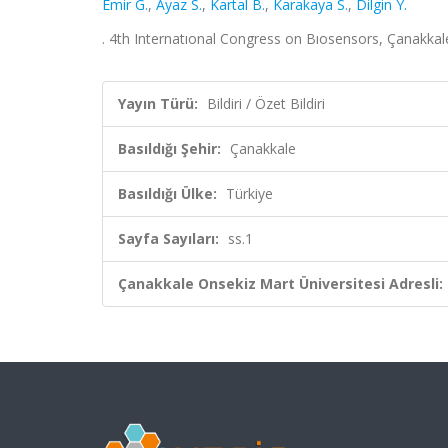
Emir G.
,
Ayaz S.
,
Kartal B.
,
Karakaya S.
,
Dilgin Y.
. 4th Internatıonal Congress on Bıosensors, Çanakkale
Yayın Türü:
Bildiri / Özet Bildiri
Basıldığı Şehir:
Çanakkale
Basıldığı Ülke:
Türkiye
Sayfa Sayıları:
ss.1
Çanakkale Onsekiz Mart Üniversitesi Adresli: