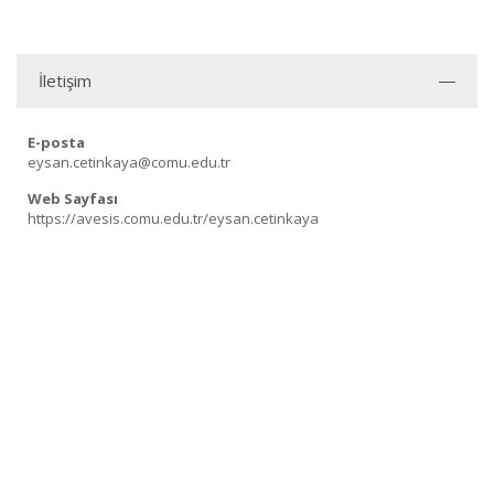
İletişim
E-posta
eysan.cetinkaya@comu.edu.tr
Web Sayfası
https://avesis.comu.edu.tr/eysan.cetinkaya