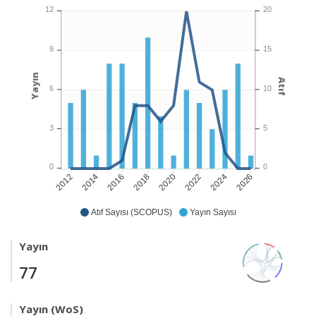
12
20
9
15
Yayın
Atıf
6
10
3
5
0
0
2014
2016
2018
2020
2022
2024
2026
2012
Atıf Sayısı (SCOPUS)
Yayın Sayısı
Yayın
77
Yayın (WoS)