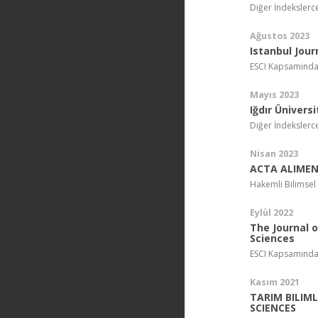
Diğer İndekslerc
Ağustos 2023
Istanbul Jou
ESCI Kapsamında
Mayıs 2023
Iğdır Üniversi
Diğer İndekslerc
Nisan 2023
ACTA ALIME
Hakemli Bilimsel
Eylül 2022
The Journal 
Sciences
ESCI Kapsamında
Kasım 2021
TARIM BILIM
SCIENCES