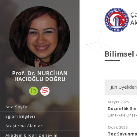
Ça
Ak
Bilimsel
Prof. Dr. NURCİHAN
HACIOĞLU DOĞRU
Jüri Üyelikler
Mayıs 2025
Ana Sayfa
Doçentlik Sın
Çanakkale Onseki
Eğitim Bilgileri
Araştırma Alanları
Ocak 2025
Tez Savunma 
Akademik İdari Deneyim