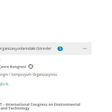
 Organizasyonlarındaki Görevler
3
3
 Çevre Kongresi
Kongre / Sempozyum Organizasyonu
ğru N.
3
T - International Congress on Environmental
 and Technology