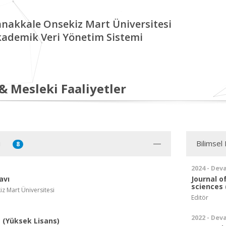
nakkale Onsekiz Mart Üniversitesi
ademik Veri Yönetim Sistemi
 & Mesleki Faaliyetler
i
Bilimsel 
8
2024 - Dev
avı
Journal o
sciences 
z Mart Üniversitesi
Editör
2022 - Dev
(Yüksek Lisans)