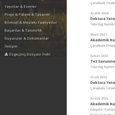
Çanakkale Onseki
Yayınlar & Eserler
Aralık 2024
Proje & Patent & Tasarım
Doktora Yeter
Bilimsel & Mesleki Faaliyetler
Tekirdağ Namık K
Başarılar & Tanınırlık
Mart 2023
Duyurular & Dokümanlar
Akademik Ka
Çanakkale Onseki
İletişim
Özgeçmiş Dosyası İndir
Şubat 2022
Tez Savunma 
Tekirdağ Namık K
Ocak 2022
Doktora Yeter
Çanakkale Onseki
Aralık 2021
Akademik Ka
Eskişehir Osmang
Profesör Kadro 