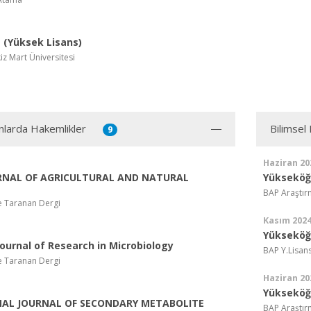
(Yüksek Lisans)
z Mart Üniversitesi
ınlarda Hakemlikler
Bilimsel
9
Haziran 20
RNAL OF AGRICULTURAL AND NATURAL
Yükseköğr
BAP Araştırm
e Taranan Dergi
Kasım 202
Yükseköğr
ournal of Research in Microbiology
BAP Y.Lisans
e Taranan Dergi
Haziran 20
Yükseköğr
AL JOURNAL OF SECONDARY METABOLITE
BAP Araştırm