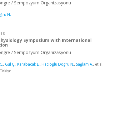
Kongre / Sempozyum Organizasyonu
ğru N.
018
t Physiology Symposium with International
tion
Kongre / Sempozyum Organizasyonu
C.
,
Gül Ç.
,
Karabacak E.
,
Hacıoğlu Doğru N.
,
Sağlam A.
, et al.
Türkiye