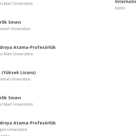
Internati
z Mart Üniversitesi
Editör
lik Sınavı
emal Üniversitesi
droya Atama-Profesörlük
z Mart Üniversitesi
(Yüksek Lisans)
emal Üniversitesi
lik Sınavı
z Mart Üniversitesi
droya Atama-Profesörlük
azi Üniversitesi
Atama