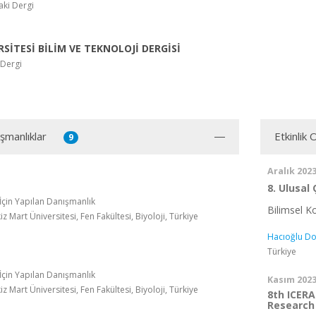
ki Dergi
SİTESİ BİLİM VE TEKNOLOJİ DERGİSİ
 Dergi
şmanlıklar
Etkinlik
9
Aralık 202
8. Ulusal
 İçin Yapılan Danışmanlık
Bilimsel 
 Mart Üniversitesi, Fen Fakültesi, Biyoloji, Türkiye
Hacıoğlu Do
Türkiye
 İçin Yapılan Danışmanlık
Kasım 202
 Mart Üniversitesi, Fen Fakültesi, Biyoloji, Türkiye
8th ICERA
Research