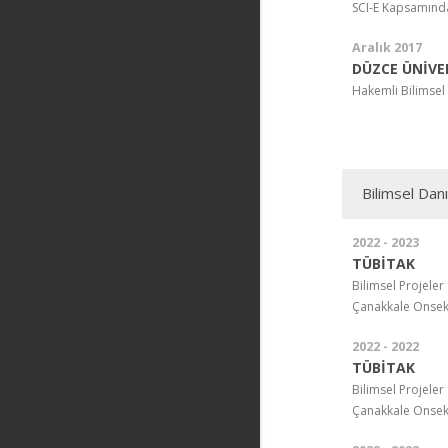
SCI-E Kapsamında
Aralık 2017
DÜZCE ÜNİVER
Hakemli Bilimsel
Bilimsel Danı
2022 - 2023
TÜBİTAK
Bilimsel Projeler
Çanakkale Onsekiz
2022 - 2022
TÜBİTAK
Bilimsel Projeler
Çanakkale Onsekiz