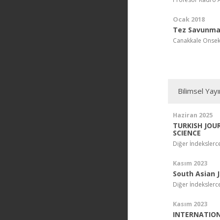
Ocak 2018
Tez Savunma 
Canakkale Onseki
Bilimsel Yay
Haziran 2025
TURKISH JOU
SCIENCE
Diğer İndekslerc
Kasım 2023
South Asian J
Diğer İndekslerc
Kasım 2023
INTERNATION