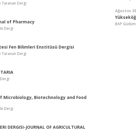
e Taranan Dergi
Ağustos 2
Yükseköğr
rnal of Pharmacy
BAP Güdümlü
ki Dergi
tesi Fen Bilimleri Enstitüsü Dergisi
e Taranan Dergi
NTARIA
 Dergi
of Microbiology, Biotechnology and Food
ki Dergi
LERI DERGISI-JOURNAL OF AGRICULTURAL