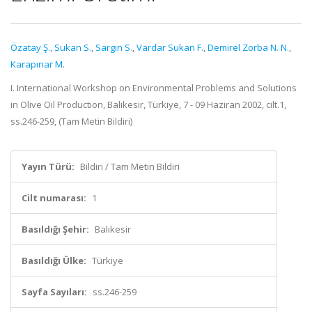
Özatay Ş.
,
Sukan S.
,
Sargın S.
,
Vardar Sukan F.
,
Demirel Zorba N. N.
,
Karapınar M.
I. International Workshop on Environmental Problems and Solutions
in Olive Oil Production, Balıkesir, Türkiye, 7 - 09 Haziran 2002, cilt.1,
ss.246-259, (Tam Metin Bildiri)
Yayın Türü:
Bildiri / Tam Metin Bildiri
Cilt numarası:
1
Basıldığı Şehir:
Balıkesir
Basıldığı Ülke:
Türkiye
Sayfa Sayıları:
ss.246-259