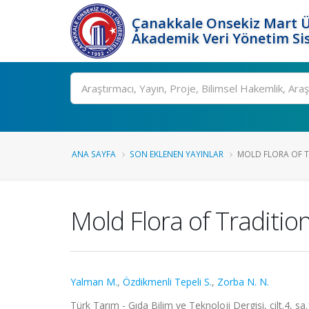
Çanakkale Onsekiz Mart Ü
Akademik Veri Yönetim Si
Ara
ANA SAYFA
SON EKLENEN YAYINLAR
MOLD FLORA OF T
Mold Flora of Traditi
Yalman M.
,
Özdikmenli Tepeli S.
,
Zorba N. N.
Türk Tarım - Gıda Bilim ve Teknoloji Dergisi, cilt.4, s