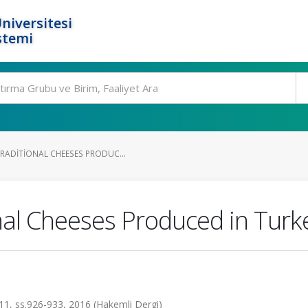
niversitesi
stemi
RADITIONAL CHEESES PRODUC...
onal Cheeses Produced in Turk
a.11, ss.926-933, 2016 (Hakemli Dergi)