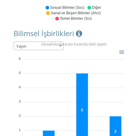
Sosyal Bilimler (Soc)
Diğer
Sanat ve Beşeri Bilimler (Ahci)
Temel Bilimler (Sci)
Bilimsel İşbirlikleri
Ulusal/uluslararası bazında tekil sayım
Yayın
6
5
4
3
5
2
1
2