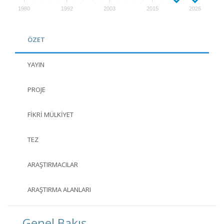
1980
1992
2003
2015
2026
ÖZET
YAYIN
PROJE
FIKRI MÜLKIYET
TEZ
ARAŞTIRMACILAR
ARAŞTIRMA ALANLARI
Genel Bakış