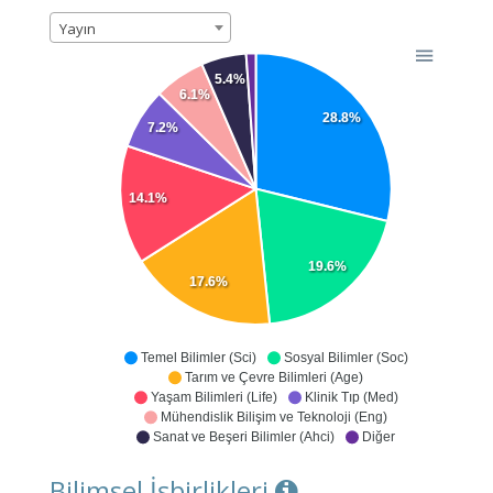
Yayın
5.4%
6.1%
28.8%
7.2%
14.1%
19.6%
17.6%
Temel Bilimler (Sci)
Sosyal Bilimler (Soc)
Tarım ve Çevre Bilimleri (Age)
Yaşam Bilimleri (Life)
Klinik Tıp (Med)
Mühendislik Bilişim ve Teknoloji (Eng)
Sanat ve Beşeri Bilimler (Ahci)
Diğer
Bilimsel İşbirlikleri