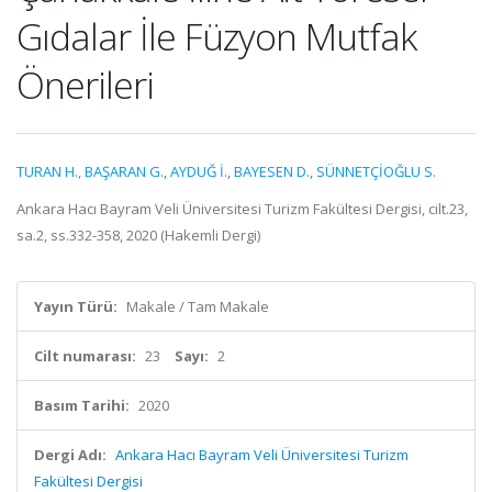
Gıdalar İle Füzyon Mutfak
Önerileri
TURAN H.
,
BAŞARAN G.
,
AYDUĞ İ.
,
BAYESEN D.
,
SÜNNETÇİOĞLU S.
Ankara Hacı Bayram Veli Üniversitesi Turizm Fakültesi Dergisi, cilt.23,
sa.2, ss.332-358, 2020 (Hakemli Dergi)
Yayın Türü:
Makale / Tam Makale
Cilt numarası:
23
Sayı:
2
Basım Tarihi:
2020
Dergi Adı:
Ankara Hacı Bayram Veli Üniversitesi Turizm
Fakültesi Dergisi