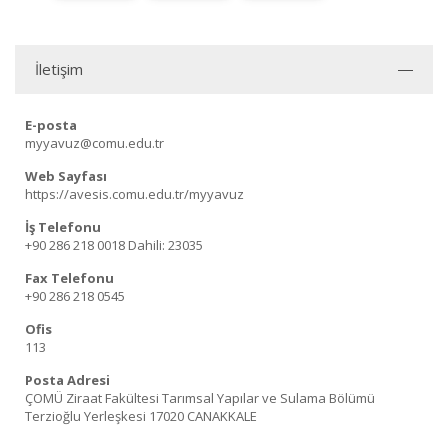
İletişim
E-posta
myyavuz@comu.edu.tr
Web Sayfası
https://avesis.comu.edu.tr/myyavuz
İş Telefonu
+90 286 218 0018
Dahili: 23035
Fax Telefonu
+90 286 218 0545
Ofis
113
Posta Adresi
ÇOMÜ Ziraat Fakültesi Tarımsal Yapılar ve Sulama Bölümü
Terzioğlu Yerleşkesi 17020 CANAKKALE