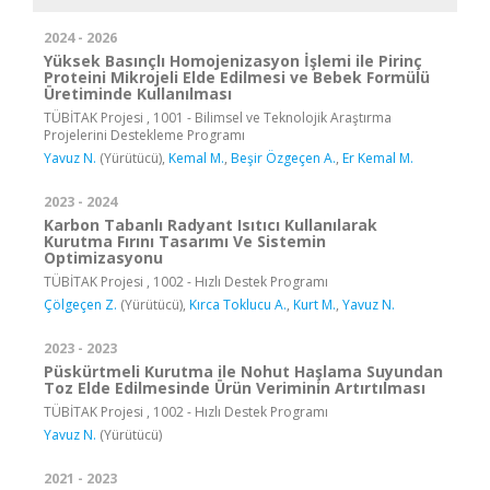
2024 - 2026
Yüksek Basınçlı Homojenizasyon İşlemi ile Pirinç
Proteini Mikrojeli Elde Edilmesi ve Bebek Formülü
Üretiminde Kullanılması
TÜBİTAK Projesi , 1001 - Bilimsel ve Teknolojik Araştırma
Projelerini Destekleme Programı
Yavuz N.
(Yürütücü),
Kemal M.
,
Beşir Özgeçen A.
,
Er Kemal M.
2023 - 2024
Karbon Tabanlı Radyant Isıtıcı Kullanılarak
Kurutma Fırını Tasarımı Ve Sistemin
Optimizasyonu
TÜBİTAK Projesi , 1002 - Hızlı Destek Programı
Çölgeçen Z.
(Yürütücü),
Kırca Toklucu A.
,
Kurt M.
,
Yavuz N.
2023 - 2023
Püskürtmeli Kurutma ile Nohut Haşlama Suyundan
Toz Elde Edilmesinde Ürün Veriminin Artırtılması
TÜBİTAK Projesi , 1002 - Hızlı Destek Programı
Yavuz N.
(Yürütücü)
2021 - 2023