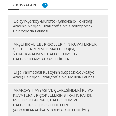
TEZ DOSYALARI
7
Bolayır-Şarköy-Mürefte (Çanakkale-Tekirdağ)
Arasının Neojen Stratigrafisi ve Gastropoda-
Pelecypoda Faunası
AKŞEHİR VE EBER GÖLLERİNİN KUVATERNER
ÇÖKELLERİNİN SEDİMANTOLOJİSİ,
STRATİGRAFİSİ VE PALEOİKLİMSEL-
PALEOORTAMSAL ÖZELLİKLERİ
Biga Yarımadası Kuzeyinin (Lapseki-Şevketiye
Arası) Paleojen Stratigrafisi ve Mollusk Faunası
AKARÇAY HAVZASI VE ÇEVRESİNDEKİ PLİYO-
KUVATERNER ÇÖKELLERİN STRATİGRAFİSİ,
MOLLUSK FAUNASI, PALEOİKLİM VE
PALEOEKOLOJİK ÖZELLİKLERİ
(AFYONKARAHİSAR-KONYA, GB TÜRKİYE)