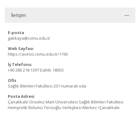
İletişim
E-posta
gakkaya@comu.edu.tr
Web Sayfası
https://avesis.comu.edu.tr/1743
İş Telefonu
+90 286 218 1397
Dahili: 18050
Ofis
Sağlık Bilimleri Fakültesi 201 numaralı oda
Posta Adresi
Çanakkale Onsekiz Mart Üniversitesi Sağlık Bilimleri Fakültesi
Hemşirelik Bölümü Terzioğlu Yerleşkesi Merkez /Çanakkale