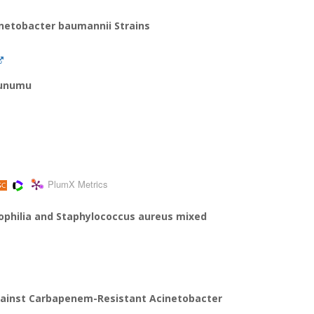
cinetobacter baumannii Strains
sunumu
PlumX Metrics
ophilia and Staphylococcus aureus mixed
 against Carbapenem-Resistant Acinetobacter