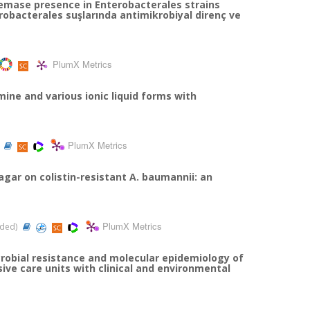
nemase presence in Enterobacterales strains
robacterales suşlarında antimikrobiyal direnç ve
PlumX Metrics
ine and various ionic liquid forms with
PlumX Metrics
)
agar on colistin-resistant A. baumannii: an
PlumX Metrics
anded)
crobial resistance and molecular epidemiology of
ive care units with clinical and environmental