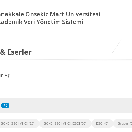
nakkale Onsekiz Mart Üniversitesi
ademik Veri Yönetim Sistemi
 & Eserler
ın Ağı
46
SCI-E, SSCI, AHCI (28)
SCI-E, SSCI, AHCI, ESCI (33)
ESCI (5)
Scopus (