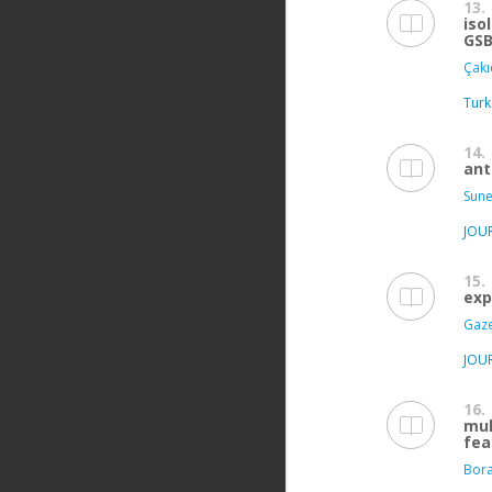
13.
iso
GSB
Çakı
Turk
14.
ant
Sune
JOU
15.
exp
Gaze
JOU
16.
mul
fea
Bora