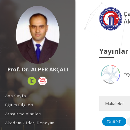
Ça
Ak
Yayınlar
Prof. Dr. ALPER AKÇALI
Yay
Ana Sayfa
Makaleler
Eğitim Bilgileri
Araştırma Alanları
Tümü (46)
Akademik İdari Deneyim