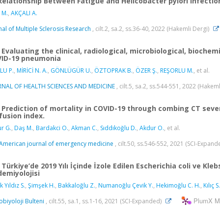
Relationship Between Fatigue and Helicobacter pylori Infection
 M.
,
AKÇALI A.
nal of Multiple Sclerosis Research
, cilt.2, sa.2, ss.36-40, 2022 (Hakemli Dergi)
Evaluating the clinical, radiological, microbiological, bioch
ID-19 pneumonia
LU P.
,
MİRİCİ N. A.
,
GÖNLÜGÜR U.
,
ÖZTOPRAK B.
,
ÖZER Ş.
,
REŞORLU M.
, et al.
RNAL OF HEALTH SCIENCES AND MEDICINE
, cilt.5, sa.2, ss.544-551, 2022 (Hakem
Prediction of mortality in COVID-19 through combing CT sever
fusion index.
r G.
,
Daş M.
,
Bardakci O.
,
Akman C.
,
Sıddıkoğlu D.
,
Akdur O.
, et al.
American journal of emergency medicine
, cilt.50, ss.546-552, 2021 (SCI-Expan
Türkiye’de 2019 Yılı İçinde İzole Edilen Escherichia coli ve K
demiyolojisi
 Yıldız S.
,
Şimşek H.
,
Bakkaloğlu Z.
,
Numanoğlu Çevik Y.
,
Hekimoğlu C. H.
,
Kılıç S.
PlumX Me
obiyoloji Bulteni
, cilt.55, sa.1, ss.1-16, 2021 (SCI-Expanded)