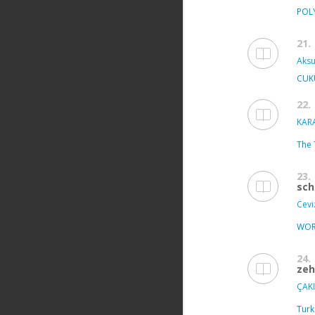
POL
21.
Aksu
CUK
22.
KAR
The 
23.
sch
Ceviz
WOR
24.
zeh
ÇAKI
Turk