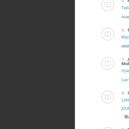
5.
Tayl
Ana
6.
Büyü
MIK
7.
Mul
Oyar
Curr
8.
ÇAKI
JOU