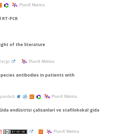
PlumX Metrics
d RT-PCR
ght of the literature
PlumX Metrics
 Dergi)
pecies antibodies in patients with
PlumX Metrics
-Expanded)
da endüstrisi çalisanlari ve stafilokokal gida
PlumX Metrics