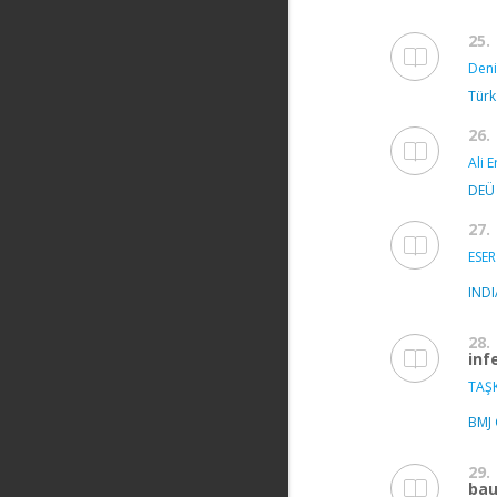
25.
Deni
Türk
26.
Ali E
DEÜ 
27.
ESER 
IND
28.
inf
TAŞ
BMJ 
29.
bau