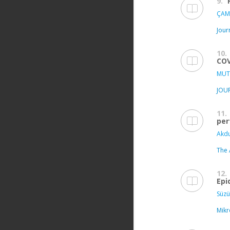
9.
ÇAM
Jour
10.
COV
MUT
JOU
11.
per
Akdu
The 
12.
Epi
Süzük
Mikr