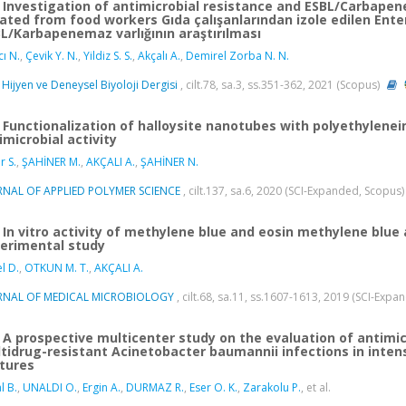
Investigation of antimicrobial resistance and ESBL/Carbape
lated from food workers Gıda çalışanlarından izole edilen Ente
L/Karbapenemaz varlığının araştırılması
cı N.
,
Çevik Y. N.
,
Yildiz S. S.
,
Akçalı A.
,
Demirel Zorba N. N.
 Hijyen ve Deneysel Biyoloji Dergisi
, cilt.78, sa.3, ss.351-362, 2021 (Scopus)
Functionalization of halloysite nanotubes with polyethyleneim
imicrobial activity
r S.
,
ŞAHİNER M.
,
AKÇALI A.
,
ŞAHİNER N.
RNAL OF APPLIED POLYMER SCIENCE
, cilt.137, sa.6, 2020 (SCI-Expanded, Scopus
In vitro activity of methylene blue and eosin methylene blue 
erimental study
l D.
,
OTKUN M. T.
,
AKÇALI A.
RNAL OF MEDICAL MICROBIOLOGY
, cilt.68, sa.11, ss.1607-1613, 2019 (SCI-Exp
A prospective multicenter study on the evaluation of antimi
tidrug-resistant Acinetobacter baumannii infections in intens
tures
l B.
,
UNALDI O.
,
Ergin A.
,
DURMAZ R.
,
Eser O. K.
,
Zarakolu P.
, et al.