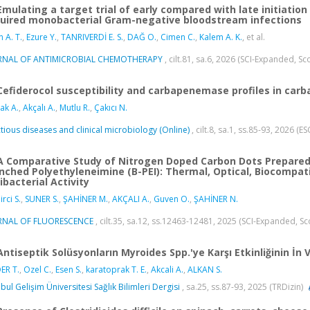
Emulating a target trial of early compared with late initiation
uired monobacterial Gram-negative bloodstream infections
n A. T.
,
Ezure Y.
,
TANRIVERDİ E. S.
,
DAĞ O.
,
Cimen C.
,
Kalem A. K.
, et al.
RNAL OF ANTIMICROBIAL CHEMOTHERAPY
, cilt.81, sa.6, 2026 (SCI-Expanded, S
Cefiderocol susceptibility and carbapenemase profiles in car
ak A.
,
Akçalı A.
,
Mutlu R.
,
Çakıcı N.
ctious diseases and clinical microbiology (Online)
, cilt.8, sa.1, ss.85-93, 2026 (E
A Comparative Study of Nitrogen Doped Carbon Dots Prepared 
nched Polyethyleneimine (B-PEI): Thermal, Optical, Biocompatib
ibacterial Activity
rci S.
,
SUNER S.
,
ŞAHİNER M.
,
AKÇALI A.
,
Guven O.
,
ŞAHİNER N.
RNAL OF FLUORESCENCE
, cilt.35, sa.12, ss.12463-12481, 2025 (SCI-Expanded, S
Antiseptik Solüsyonların Myroides Spp.'ye Karşı Etkinliğinin İn 
ER T.
,
Ozel C.
,
Esen S.
,
karatoprak T. E.
,
Akcali A.
,
ALKAN S.
nbul Gelişim Üniversitesi Sağlık Bilimleri Dergisi
, sa.25, ss.87-93, 2025 (TRDizin)