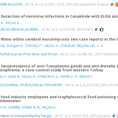
YMER BULLETIN
, cilt.73, sa.12, ss.3351-3370, 2016 (SCI-Expanded, Scopus)
Detection of norovirus infections in Canakkale with ELISA an
 A.
,
AKÇALI A.
UROVA MEDICAL JOURNAL
, cilt.41, sa.3, ss.533-538, 2016 (ESCI)
Rhino orbito cerebral mucormycosis two case reports in the li
A M.
,
Erdoğan H.
,
TOROSLU T.
,
AKÇALI A.
,
OTKUN M.
,
REŞORLU M.
, et al.
Turkish Journal of Ear Nose and Throat
, cilt.25, sa.5, ss.295-301, 2015 (Hakemli
Seroprevalence of anti-Toxoplasma gondii and anti-Borrelia s
izophrenia: a case-control study from western Turkey
ci S.
,
ÇELİK M.
,
AKÇALI A.
,
OYEKCIN D. G.
,
SAHIN O. O.
,
BAKAR C.
LD JOURNAL OF BIOLOGICAL PSYCHIATRY
, cilt.16, sa.4, ss.230-236, 2015 (SCI
Food industry employees and staphylococcal food poisoning Gi
irlenmeleri
CI N.
,
DEMİREL ZORBA N. N.
,
AKÇALI A.
 Hijyen ve Deneysel Biyoloji Dergisi
, cilt.72, sa.4, ss.337-350, 2015 (Scopus)