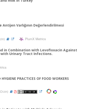
e and milk in Turkey
 Antijen Varlığının Değerlendirilmesi
PlumX Metrics
zin)
and in Combination with Levofloxacin Against
 with Urinary Tract Infections.
trics
 HYGIENE PRACTICES OF FOOD WORKERS
RDizin)