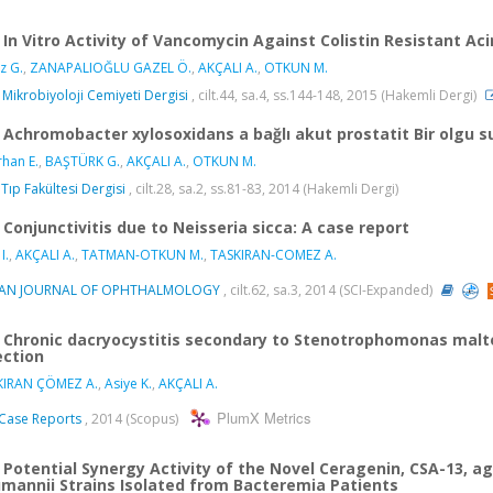
In Vitro Activity of Vancomycin Against Colistin Resistant A
z G.
,
ZANAPALIOĞLU GAZEL Ö.
,
AKÇALI A.
,
OTKUN M.
 Mikrobiyoloji Cemiyeti Dergisi
, cilt.44, sa.4, ss.144-148, 2015 (Hakemli Dergi)
Achromobacter xylosoxidans a bağlı akut prostatit Bir olgu 
rhan E.
,
BAŞTÜRK G.
,
AKÇALI A.
,
OTKUN M.
Tıp Fakültesi Dergisi
, cilt.28, sa.2, ss.81-83, 2014 (Hakemli Dergi)
Conjunctivitis due to Neisseria sicca: A case report
I.
,
AKÇALI A.
,
TATMAN-OTKUN M.
,
TASKIRAN-COMEZ A.
IAN JOURNAL OF OPHTHALMOLOGY
, cilt.62, sa.3, 2014 (SCI-Expanded)
Chronic dacryocystitis secondary to Stenotrophomonas malt
ection
KIRAN ÇÖMEZ A.
,
Asiye K.
,
AKÇALI A.
PlumX Metrics
Case Reports
, 2014 (Scopus)
Potential Synergy Activity of the Novel Ceragenin, CSA-13,
mannii Strains Isolated from Bacteremia Patients