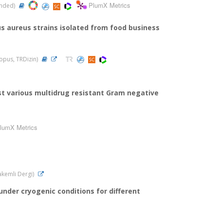
PlumX Metrics
panded)
us aureus strains isolated from food business
copus, TRDizin)
st various multidrug resistant Gram negative
lumX Metrics
Hakemli Dergi)
under cryogenic conditions for different