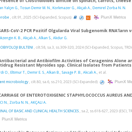
Presence of Clostridioides difficile on spinach, carrots, chees
an Yalçın G.
,
Tosun Demir M. N.
,
Korkmazer G.
,
Akçalı A.
,
Demirel Zorba N. N.
PlumX Metrics
erobe
, cilt.91, 2025 (SCI-Expanded, Scopus)
SARS-CoV-2 PCR Pozitif Olgularda Viral Subgenomik RNA’ların ve
kzengin K. B.
,
Akçalı A.
,
Alkan S.
,
Akdur G.
ROBIYOLOJI BULTENI
, cilt.58, sa.3, ss.309-320, 2024 (SCI-Expanded, Scopus, TRDi
Antibacterial and Antibiofilm Activities of Ceragenins Alone 
tidrug Resistant Myroides spp. Clinical Isolates from Patients
di O.
,
Eltimur T.
,
Demir E. S.
,
Alkan B.
,
Savage P. B.
,
Akcali A.
, et al.
PlumX Me
ent microbiology
, cilt.80, sa.6, ss.210, 2023 (SCI-Expanded)
CARRIAGE OF ENTEROTOXIGENIC STAPHYLOCOCCUS AUREUS AND
CI N.
,
Zorba N. N.
,
AKÇALI A.
RNAL OF BASIC AND CLINICAL HEALTH SCIENCES
, sa.2, ss.618-627, 2023 (ESCI, T
PlumX Metrics