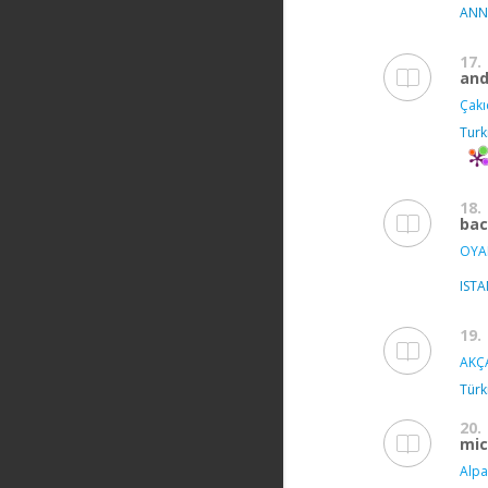
ANN
17.
and
Çakı
Turk
18.
bac
OYA
IST
19.
AKÇA
Türk
20.
mic
Alpa