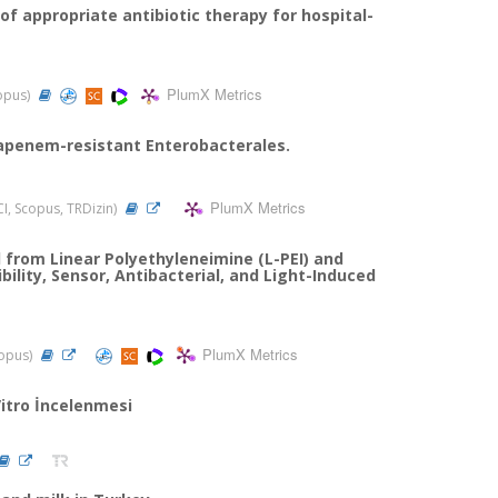
 of appropriate antibiotic therapy for hospital-
PlumX Metrics
copus)
bapenem-resistant Enterobacterales.
PlumX Metrics
SCI, Scopus, TRDizin)
from Linear Polyethyleneimine (L-PEI) and
ility, Sensor, Antibacterial, and Light-Induced
PlumX Metrics
copus)
Vitro İncelenmesi