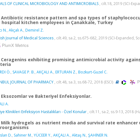
ALS OF CLINICAL MICROBIOLOGY AND ANTIMICROBIALS
, cilt.18, 2019 (SCI-Ex
Antibiotic resistance pattern and spa types of staphylococc
 hospital kitchen employees in Çanakkale, Turkey
cı N.
,
Akçalı A.
,
Demirel Z.
ish Journal of Medical Sciences
, cilt.49, sa.2, ss.675-682, 2019 (SCI-Expanded, S
PlumX Metrics
Ceragenins exhibiting promising antimicrobial activity again
teria
RDI Ö.
,
SAVAGE P. B.
,
AKÇALI A.
,
ERTURAN Z.
,
Bozkurt-Guzel C.
P
ANBUL JOURNAL OF PHARMACY
, cilt.48, sa.3, ss.68-72, 2018 (ESCI)
Eksozomlar ve Bakteriyel Enfeksiyonlar.
LI A.
iye Klinikleri Enfeksiyon Hastalıkları - Özel Konular
, cilt.11, sa.2, ss.9-13, 2018 (
Milk hydrogels as nutrient media and survival rate enhancer 
roorganisms
slan D.
,
Sahiner M.
,
YÜCEER Y.
,
AKÇALI A.
,
Aktaş N.
,
ŞAHİNER N.