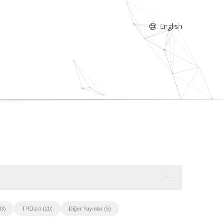
English
33)
TRDizin (20)
Diğer Yayınlar (5)