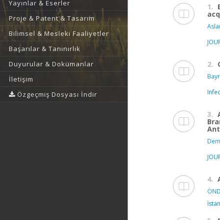
Yayınlar & Eserler
1.
acq
Proje & Patent & Tasarım
Asla
Bilimsel & Mesleki Faaliyetler
JOU
Başarılar & Tanınırlık
2.
Duyurular & Dokümanlar
Bayr
İletişim
Infe
Özgeçmiş Dosyası İndir
3.
Bra
Ant
Demi
JOU
4.
ÖND
İsta