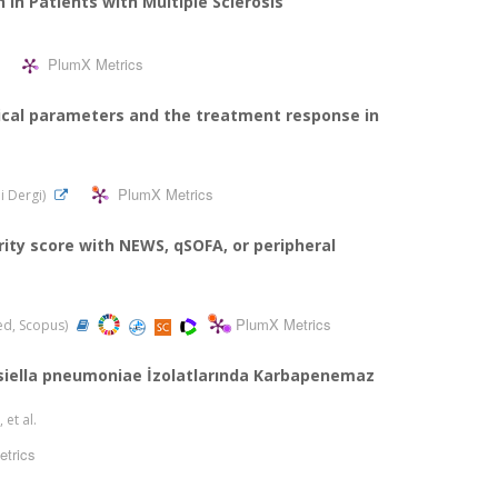
 in Patients with Multiple Sclerosis
PlumX Metrics
emical parameters and the treatment response in
PlumX Metrics
li Dergi)
ity score with NEWS, qSOFA, or peripheral
PlumX Metrics
ded, Scopus)
lebsiella pneumoniae İzolatlarında Karbapenemaz
, et al.
trics