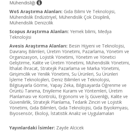
Mühendisliği
WoS Araştırma Alanları:
Gıda Bilimi Ve Teknolojisi,
Mühendislik Endüstriyel, Mühendislik Çok Disiplinli,
Mühendislik Denizcilik
Scopus Araştırma Alanları:
Yemek bilimi, Medya
Teknolojisi
Avesis Araştırma Alanları:
Besin Hijyeni ve Teknolojisi,
Davranış Bilimleri, Üretim Yönetimi, Pazarlama, Yönetim ve
Organizasyon, Lojistik Yönetimi, Yönetim ve Yönetici
Geliştirme, Kalite ve Üretim Yönetimi, Mühendislik Yönetimi,
İthalat-İhracat, Stratejik Pazarlama ve Marka Yönetimi,
Girişimcilik ve Yenilik Yönetimi, Su Ürünleri, Su Ürünleri
İşleme Teknolojileri, Deniz Bilimleri ve Teknolojisi,
Bilgisayarla Görme, Yapay Zeka, Bilgisayarda Öğrenme ve
Örüntü Tanıma, Eniyileme Kuramı ve Yöntemleri, Üretim
Planlaması ve Kontrolü, Ergonomi ve İş Güvenliği, Kalite ve
Güvenilirlik, Stratejik Planlama, Tedarik Zinciri ve Lojistik
Yönetimi, Gıda Bilimleri, Gıda Teknolojisi, Gıda Biyokimyası,
Biyosensör, Ekoloji, İstatistik Analiz ve Uygulamaları
Yayınlardaki İsimler:
Zayde Alcicek