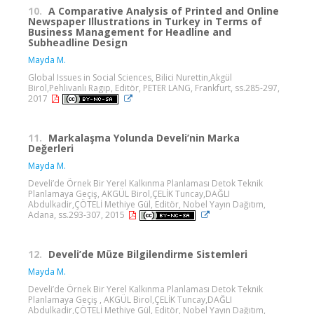
10.
A Comparative Analysis of Printed and Online
Newspaper Illustrations in Turkey in Terms of
Business Management for Headline and
Subheadline Design
Mayda M.
Global Issues in Social Sciences, Bilici Nurettin,Akgül
Birol,Pehlivanlı Ragıp, Editör, PETER LANG, Frankfurt, ss.285-297,
2017
11.
Markalaşma Yolunda Develi’nin Marka
Değerleri
Mayda M.
Develi’de Örnek Bir Yerel Kalkınma Planlaması Detok Teknik
Planlamaya Geçiş, AKGÜL Birol,ÇELİK Tuncay,DAĞLI
Abdulkadir,ÇÖTELİ Methiye Gül, Editör, Nobel Yayın Dağıtım,
Adana, ss.293-307, 2015
12.
Develi’de Müze Bilgilendirme Sistemleri
Mayda M.
Develi’de Örnek Bir Yerel Kalkınma Planlaması Detok Teknik
Planlamaya Geçiş , AKGÜL Birol,ÇELİK Tuncay,DAĞLI
Abdulkadir,ÇÖTELİ Methiye Gül, Editör, Nobel Yayın Dağıtım,