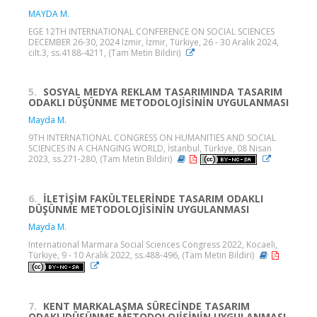
MAYDA M.
EGE 12TH INTERNATIONAL CONFERENCE ON SOCIAL SCIENCES
DECEMBER 26-30, 2024 Izmir, İzmir, Türkiye, 26 - 30 Aralık 2024,
cilt.3, ss.4188-4211, (Tam Metin Bildiri)
5.
SOSYAL MEDYA REKLAM TASARIMINDA TASARIM
ODAKLI DÜŞÜNME METODOLOJİSİNİN UYGULANMASI
Mayda M.
9TH INTERNATIONAL CONGRESS ON HUMANITIES AND SOCIAL
SCIENCES IN A CHANGING WORLD, İstanbul, Türkiye, 08 Nisan
2023, ss.271-280, (Tam Metin Bildiri)
6.
İLETİŞİM FAKÜLTELERİNDE TASARIM ODAKLI
DÜŞÜNME METODOLOJİSİNİN UYGULANMASI
Mayda M.
International Marmara Social Sciences Congress 2022, Kocaeli,
Türkiye, 9 - 10 Aralık 2022, ss.488-496, (Tam Metin Bildiri)
7.
KENT MARKALAŞMA SÜRECİNDE TASARIM
ODAKLIDÜŞÜNME METODOLOJİSİNİN UYGULANMASI