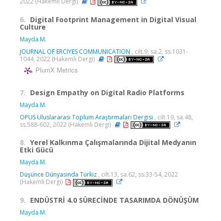
2022 (Hakemli Dergi)
6.
Digital Footprint Management in Digital Visual
Culture
Mayda M.
JOURNAL OF ERCIYES COMMUNICATION
, cilt.9, sa.2, ss.1031-
1044, 2022 (Hakemli Dergi)
PlumX Metrics
7.
Design Empathy on Digital Radio Platforms
Mayda M.
OPUS Uluslararası Toplum Araştırmaları Dergisi
, cilt.19, sa.48,
ss.588-602, 2022 (Hakemli Dergi)
8.
Yerel Kalkınma Çalışmalarında Dijital Medyanın
Etki Gücü
Mayda M.
Düşünce Dünyasında Türkiz
, cilt.13, sa.62, ss.33-54, 2022
(Hakemli Dergi)
9.
ENDÜSTRİ 4.0 SÜRECİNDE TASARIMDA DÖNÜŞÜM
Mayda M.