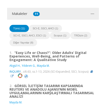
Makaleler
11
Tümü (11)
SCI-E, SSCI, AHCI (1)
SCI-E, SSCI, AHCI, ESCI (1)
Scopus (1)
TRDizin (2)
Diğer Yayınlar (8)
1.
“Easy Life or Chaos?”: Older Adults’ Digital
Experiences, Well-Being, and Patterns of
Engagement: A Qualitative Study
Akgül H.
,
Yıldırım G.
,
Mayda M.
INQUIRY
, cilt.63, ss.1-13, 2026 (SCI-Expanded, SSCI, Scopus)
2.
GÖRSEL İLETİŞİM TASARIMI KAPSAMINDA
REUTERS VE ANADOLU AJANSI’NIN MOBİL
UYGULAMALARININ KARŞILAŞTIRMALI TASARIMSAL
ANALİZİ
Mayda M.