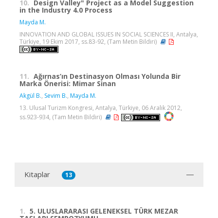
10.
Design Valley" Project as a Model Suggestion
in the Industry 4.0 Process
Mayda M.
INNOVATION AND GLOBAL ISSUES IN SOCIAL SCIENCES II, Antalya,
Türkiye, 19 Ekim 2017, ss.83-92, (Tam Metin Bildiri)
11.
Ağırnas’ın Destinasyon Olması Yolunda Bir
Marka Önerisi: Mimar Sinan
Akgül B.
,
Sevim B.
,
Mayda M.
13. Ulusal Turizm Kongresi, Antalya, Türkiye, 06 Aralık 2012,
ss.923-934, (Tam Metin Bildiri)
Kitaplar
13
1.
5. ULUSLARARASI GELENEKSEL TÜRK MEZAR