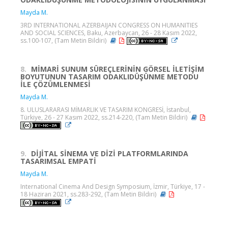
Mayda M.
3RD INTERNATIONAL AZERBAIJAN CONGRESS ON HUMANITIES
AND SOCIAL SCIENCES, Baku, Azerbaycan, 26 - 28 Kasım 2022,
ss.100-107, (Tam Metin Bildiri)
8.
MİMARİ SUNUM SÜREÇLERİNİN GÖRSEL İLETİŞİM
BOYUTUNUN TASARIM ODAKLIDÜŞÜNME METODU
İLE ÇÖZÜMLENMESİ
Mayda M.
8. ULUSLARARASI MİMARLIK VE TASARIM KONGRESİ, İstanbul,
Türkiye, 26 - 27 Kasım 2022, ss.214-220, (Tam Metin Bildiri)
9.
DİJİTAL SİNEMA VE DİZİ PLATFORMLARINDA
TASARIMSAL EMPATİ
Mayda M.
International Cinema And Design Symposium, İzmir, Türkiye, 17 -
18 Haziran 2021, ss.283-292, (Tam Metin Bildiri)