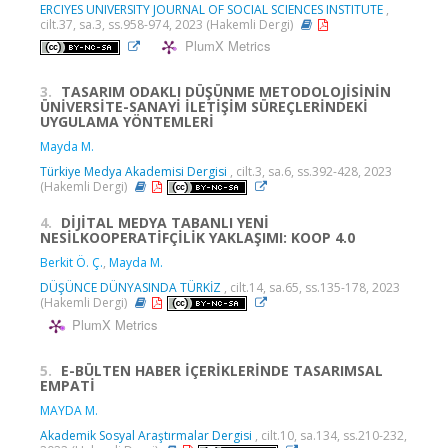
ERCIYES UNIVERSITY JOURNAL OF SOCIAL SCIENCES INSTITUTE
,
cilt.37, sa.3, ss.958-974, 2023 (Hakemli Dergi)
PlumX Metrics
3.
TASARIM ODAKLI DÜŞÜNME METODOLOJİSİNİN
ÜNİVERSİTE-SANAYİ İLETİŞİM SÜREÇLERİNDEKİ
UYGULAMA YÖNTEMLERİ
Mayda M.
Türkiye Medya Akademisi Dergisi
, cilt.3, sa.6, ss.392-428, 2023
(Hakemli Dergi)
4.
DİJİTAL MEDYA TABANLI YENİ
NESİLKOOPERATİFÇİLİK YAKLAŞIMI: KOOP 4.0
Berkit Ö. Ç.
,
Mayda M.
DÜŞÜNCE DÜNYASINDA TÜRKİZ
, cilt.14, sa.65, ss.135-178, 2023
(Hakemli Dergi)
PlumX Metrics
5.
E-BÜLTEN HABER İÇERİKLERİNDE TASARIMSAL
EMPATİ
MAYDA M.
Akademik Sosyal Araştırmalar Dergisi
, cilt.10, sa.134, ss.210-232,