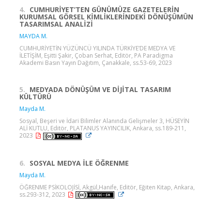
4.
CUMHURİYET’TEN GÜNÜMÜZE GAZETELERİN
KURUMSAL GÖRSEL KİMLİKLERİNDEKİ DÖNÜŞÜMÜN
TASARIMSAL ANALİZİ
MAYDA M.
CUMHURİYETİN YÜZÜNCÜ YILINDA TÜRKİYE’DE MEDYA VE
İLETİŞİM, Eşitti Şakir, Çoban Serhat, Editör, PA Paradigma
Akademi Basın Yayın Dağıtım, Çanakkale, ss.53-69, 2023
5.
MEDYADA DÖNÜŞÜM VE DİJİTAL TASARIM
KÜLTÜRÜ
Mayda M.
Sosyal, Beşeri ve İdari Bilimler Alanında Gelişmeler 3, HÜSEYİN
ALİ KUTLU, Editör, PLATANUS YAYINCILIK, Ankara, ss.189-211,
2023
6.
SOSYAL MEDYA İLE ÖĞRENME
Mayda M.
ÖĞRENME PSİKOLOJİSİ, Akgül,Hanife, Editör, Eğiten Kitap, Ankara,
ss.293-312, 2023