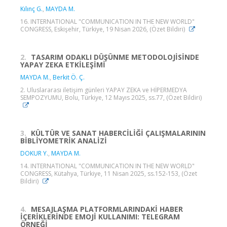
Kılınç G.
,
MAYDA M.
16. INTERNATIONAL "COMMUNICATION IN THE NEW WORLD"
CONGRESS, Eskişehir, Türkiye, 19 Nisan 2026, (Özet Bildiri)
2.
TASARIM ODAKLI DÜŞÜNME METODOLOJİSİNDE
YAPAY ZEKA ETKİLEŞİMİ
MAYDA M.
,
Berkit Ö. Ç.
2. Uluslararası iletişim günleri YAPAY ZEKA ve HİPERMEDYA
SEMPOZYUMU, Bolu, Türkiye, 12 Mayıs 2025, ss.77, (Özet Bildiri)
3.
KÜLTÜR VE SANAT HABERCİLİĞİ ÇALIŞMALARININ
BİBLİYOMETRİK ANALİZİ
DOKUR Y.
,
MAYDA M.
14. INTERNATIONAL "COMMUNICATION IN THE NEW WORLD"
CONGRESS, Kütahya, Türkiye, 11 Nisan 2025, ss.152-153, (Özet
Bildiri)
4.
MESAJLAŞMA PLATFORMLARINDAKİ HABER
İÇERİKLERİNDE EMOJİ KULLANIMI: TELEGRAM
ÖRNEĞİ