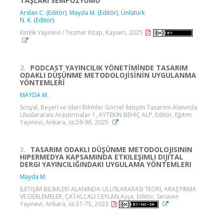
TAŞLARI SEMPOZYUMU
Arslan C. (Editör)
,
Mayda M. (Editör)
,
Ünlütürk
N. K. (Editör)
Kimlik Yayınevi / Tezmer Kitap, Kayseri, 2025
2.
PODCAST YAYINCILIK YÖNETİMİNDE TASARIM
ODAKLI DÜŞÜNME METODOLOJİSİNİN UYGULANMA
YÖNTEMLERİ
MAYDA M.
Sosyal, Beşeri ve İdari Bilimler Görsel İletişim Tasarımı Alanında
Uluslararası Araştırmalar-1, AYTEKİN BEHİÇ ALP, Editör, Eğitim
Yayınevi, Ankara, ss.59-96, 2025
3.
TASARIM ODAKLI DÜŞÜNME METODOLOJISININ
HIPERMEDYA KAPSAMINDA ETKILEŞIMLI DIJITAL
DERGI YAYINCILIĞINDAKI UYGULAMA YÖNTEMLERI
Mayda M.
İLETİŞİM BİLİMLERİ ALANINDA ULUSLARARASI TEORİ, ARAŞTIRMA
VE DERLEMELER, ÇATALCALI CEYLAN,Ayşe, Editör, Serüven
Yayınevi, Ankara, ss.51-75, 2023