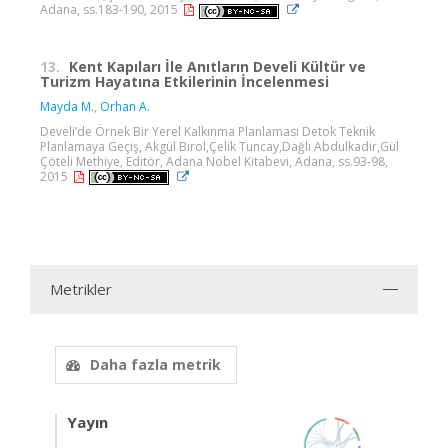
Adana, ss.183-190, 2015
13.
Kent Kapıları İle Anıtların Develi Kültür ve
Turizm Hayatına Etkilerinin İncelenmesi
Mayda M.
,
Orhan A.
Develi’de Örnek Bir Yerel Kalkınma Planlaması Detok Teknik
Planlamaya Geçiş, Akgül Birol,Çelik Tuncay,Dağlı Abdulkadir,Gül
Çöteli Methiye, Editör, Adana Nobel Kitabevi, Adana, ss.93-98,
2015
Metrikler
Daha fazla metrik
Yayın