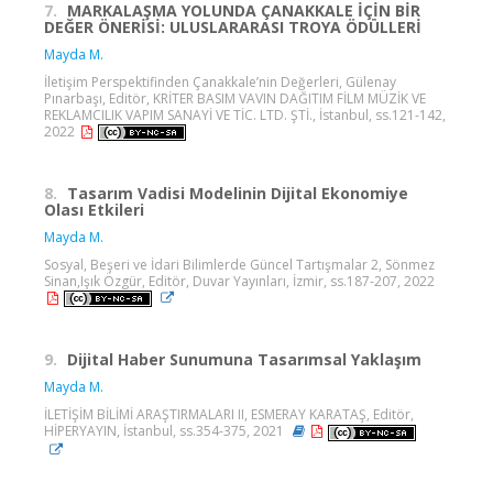
7.
MARKALAŞMA YOLUNDA ÇANAKKALE İÇİN BİR
DEĞER ÖNERİSİ: ULUSLARARASI TROYA ÖDÜLLERİ
Mayda M.
İletişim Perspektifinden Çanakkale’nin Değerleri, Gülenay
Pınarbaşı, Editör, KRİTER BASIM VAVIN DAĞITIM FİLM MÜZİK VE
REKLAMCILIK VAPIM SANAYİ VE TİC. LTD. ŞTİ., İstanbul, ss.121-142,
2022
8.
Tasarım Vadisi Modelinin Dijital Ekonomiye
Olası Etkileri
Mayda M.
Sosyal, Beşeri ve İdari Bilimlerde Güncel Tartışmalar 2, Sönmez
Sinan,Işık Özgür, Editör, Duvar Yayınları, İzmir, ss.187-207, 2022
9.
Dijital Haber Sunumuna Tasarımsal Yaklaşım
Mayda M.
İLETİŞİM BİLİMİ ARAŞTIRMALARI II, ESMERAY KARATAŞ, Editör,
HİPERYAYIN, İstanbul, ss.354-375, 2021